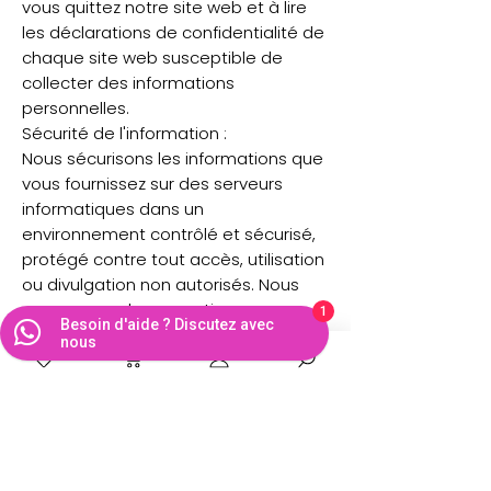
vous quittez notre site web et à lire
les déclarations de confidentialité de
chaque site web susceptible de
collecter des informations
personnelles.
Sécurité de l'information :
Nous sécurisons les informations que
vous fournissez sur des serveurs
informatiques dans un
environnement contrôlé et sécurisé,
protégé contre tout accès, utilisation
ou divulgation non autorisés. Nous
conservons des garanties
1
Besoin d'aide ? Discutez avec
administratives, techniques et
nous
physiques raisonnables pour nous
protéger contre tout accès,
utilisation, modification et divulgation
non autorisés des données
personnelles sous son contrôle et sa
garde. Toutefois, aucune