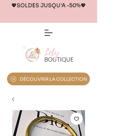
💖SOLDES JUSQU'A -50%
💖
Lety
BOUTIQUE
DÉCOUVRIR LA COLLECTION