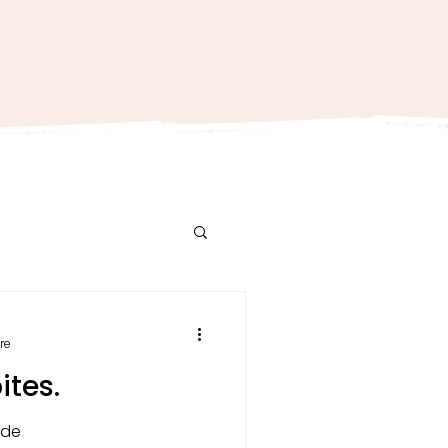
re
ites.
nde