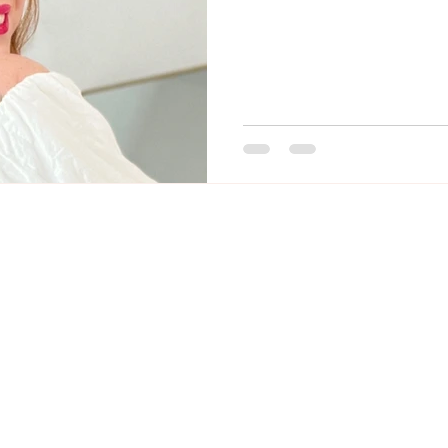
IGATION
BOUTIQUE
eil
Carte cadeau
opos
CGV
ique en ligne
Confidentialité
s & jupes
Mentions légales
alons & jeans
 & t-shirts
eils
act