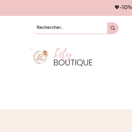
💖-10
Lety
Vêtement
BOUTIQUE