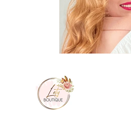
NAV
Accu
À pr
Bout
Robe
Pant
Hauts
Cons
Cont