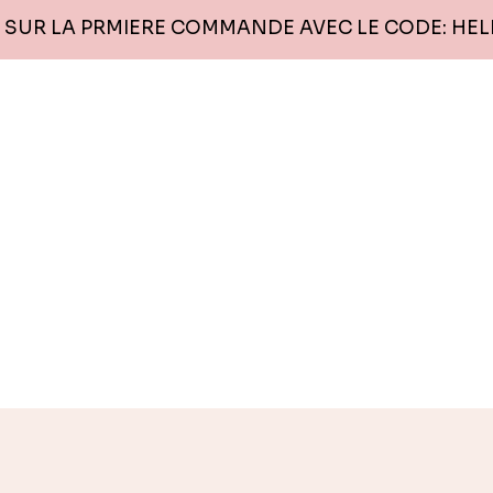
% SUR LA PRMIERE COMMANDE AVEC LE CODE: HEL
s
Bijoux
Accessoires
GRANDE TAILLE
Contactez-moi